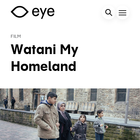
Overslaan
en
Zoekveld
Menu
naar
de
FILM
inhoud
Watani My
gaan
Homeland