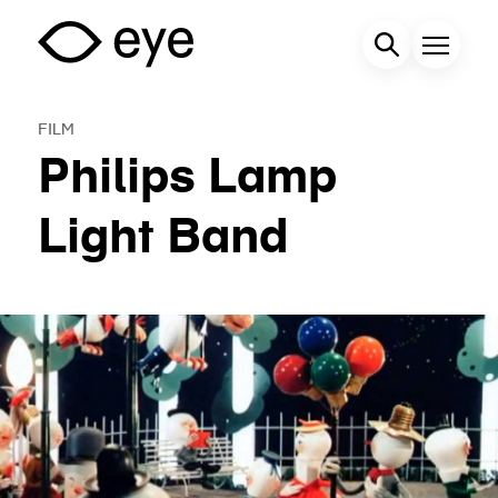
Overslaan
en
Zoekveld
Menu
naar
de
FILM
inhoud
Philips Lamp
gaan
Light Band