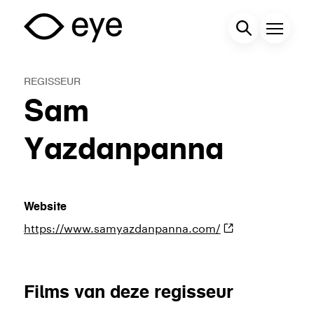
Overslaan
en
Zoekveld
Menu
naar
de
REGISSEUR
inhoud
Sam
gaan
Yazdanpanna
Website
https://www.samyazdanpanna.com/
(externe
link)
Films van deze regisseur