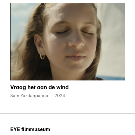
Vraag het aan de wind
Regisseur:
Sam Yazdanpanna
—
Productiejaar
2024
Contact
EYE filmmuseum