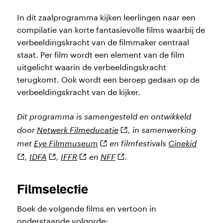
In dit zaalprogramma kijken leerlingen naar een
compilatie van korte fantasievolle films waarbij de
verbeeldingskracht van de filmmaker centraal
staat. Per film wordt een element van de film
uitgelicht waarin de verbeeldingskracht
terugkomt. Ook wordt een beroep gedaan op de
verbeeldingskracht van de kijker.
Dit programma is samengesteld en ontwikkeld
(externe
door
Netwerk Filmeducatie
, in samenwerking
link)
(externe
(exter
met
Eye Filmmuseum
en filmfestivals
Cinekid
link)
link)
(externe
(externe
(externe
,
IDFA
,
IFFR
en
NFF
.
link)
link)
link)
Filmselectie
Boek de volgende films en vertoon in
onderstaande volgorde: