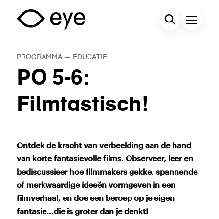
Overslaan
en
Zoekveld
Menu
naar
de
PROGRAMMA
—
EDUCATIE
inhoud
PO 5-6:
gaan
Filmtastisch!
Ontdek de kracht van verbeelding aan de hand
van korte fantasievolle films. Observeer, leer en
bediscussieer hoe filmmakers gekke, spannende
of merkwaardige ideeën vormgeven in een
filmverhaal, en doe een beroep op je eigen
fantasie...die is groter dan je denkt!