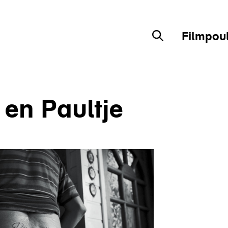
Filmpou
Zoekveld
 en Paultje