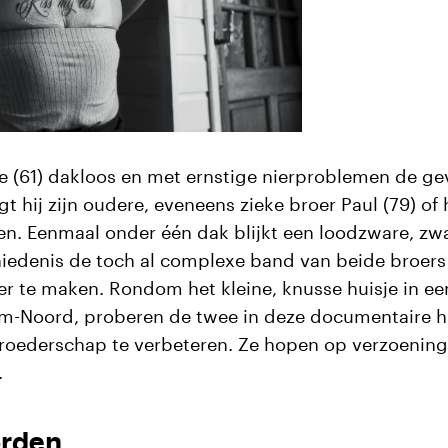
e (61) dakloos en met ernstige nierproblemen de g
gt hij zijn oudere, eveneens zieke broer Paul (79) of 
n. Eenmaal onder één dak blijkt een loodzware, zw
hiedenis de toch al complexe band van beide broer
r te maken. Rondom het kleine, knusse huisje in ee
m-Noord, proberen de twee in deze documentaire 
oederschap te verbeteren. Ze hopen op verzoening
.
rden