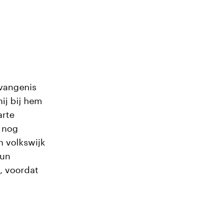
evangenis
hij bij hem
arte
s nog
n volkswijk
hun
, voordat