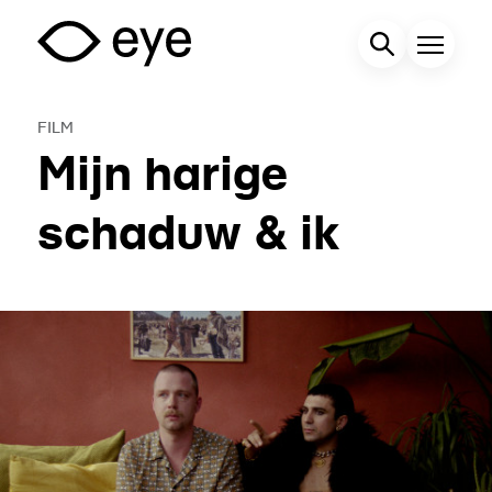
Overslaan
en
Zoekveld
Menu
naar
de
FILM
inhoud
Mijn harige
gaan
schaduw & ik