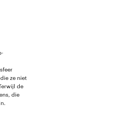
o-
sfeer
die ze niet
erwijl de
ens, die
jn.