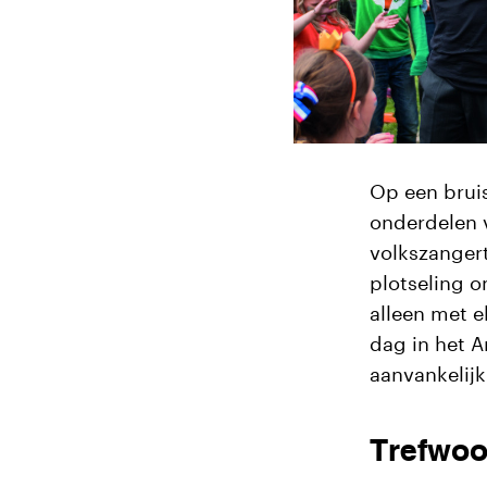
Op een bruis
onderdelen v
volkszangert
plotseling om
alleen met e
dag in het A
aanvankelijk
Trefwoo