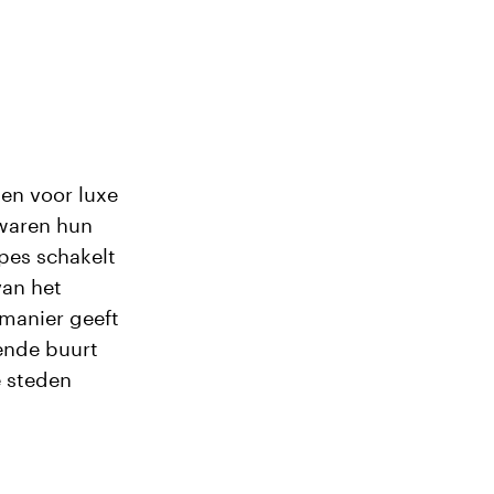
en voor luxe
waren hun
pes schakelt
van het
manier geeft
ende buurt
e steden