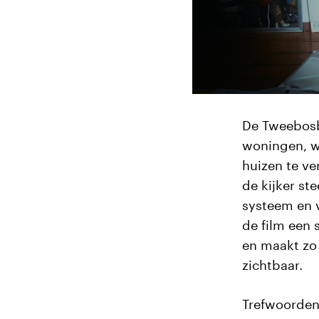
De Tweebosb
woningen, w
huizen te ve
de kijker st
systeem en 
de film een
en maakt zo 
zichtbaar.
Trefwoorde