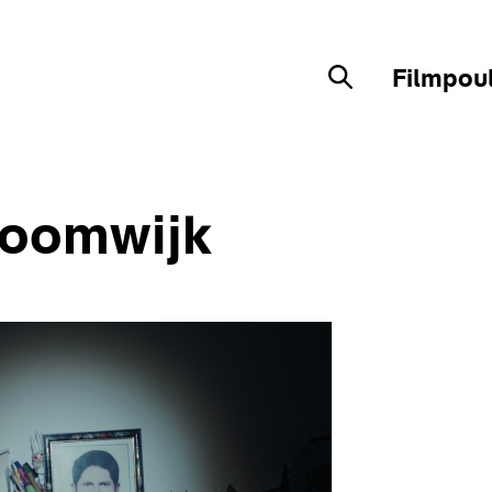
Filmpou
Zoekveld
toomwijk