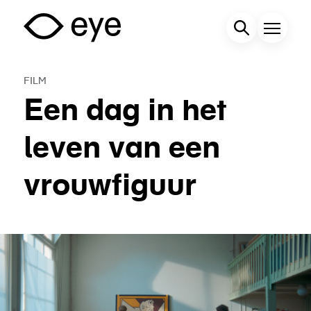
Overslaan
en
Zoekveld
Menu
naar
de
FILM
inhoud
Een dag in het
gaan
leven van een
vrouwfiguur